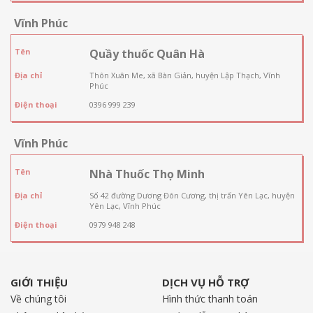
Vĩnh Phúc
Tên
Quầy thuốc Quân Hà
Địa chỉ
Thôn Xuân Me, xã Bàn Giản, huyện Lập Thạch, Vĩnh
Phúc
Điện thoại
0396 999 239
Vĩnh Phúc
Tên
Nhà Thuốc Thọ Minh
Địa chỉ
Số 42 đường Dương Đôn Cương, thị trấn Yên Lạc, huyện
Yên Lạc, Vĩnh Phúc
Điện thoại
0979 948 248
GIỚI THIỆU
DỊCH VỤ HỖ TRỢ
Về chúng tôi
Hình thức thanh toán