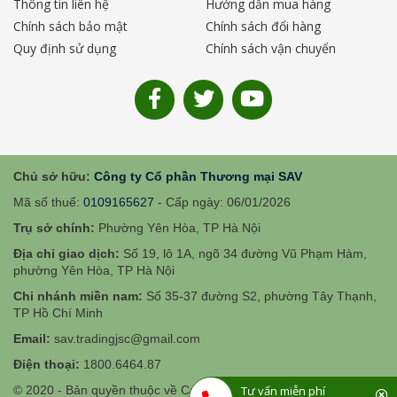
Thông tin liên hệ
Hướng dẫn mua hàng
Chính sách bảo mật
Chính sách đổi hàng
Quy định sử dụng
Chính sách vận chuyển
Chủ sở hữu:
Công ty Cổ phần Thương mại SAV
Mã số thuế:
0109165627
- Cấp ngày: 06/01/2026
Trụ sở chính:
Phường Yên Hòa, TP Hà Nội
Địa chỉ giao dịch:
Số 19, lô 1A, ngõ 34 đường Vũ Phạm Hàm,
phường Yên Hòa, TP Hà Nội
Chi nhánh miền nam:
Số 35-37 đường S2, phường Tây Thạnh,
TP Hồ Chí Minh
Email:
sav.tradingjsc@gmail.com
Điện thoại:
1800.6464.87
Tư vấn miễn phí
© 2020 - Bản quyền thuộc về Careline.vn.