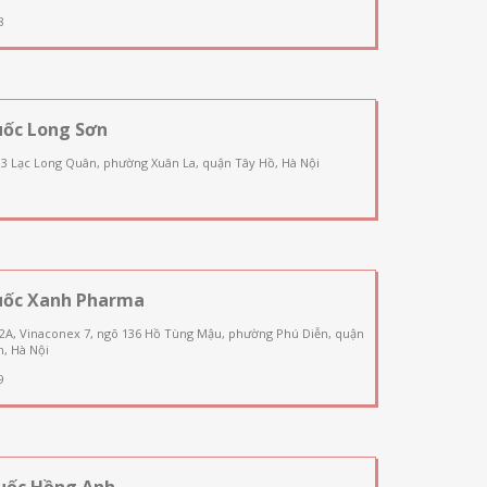
8
uốc Long Sơn
03 Lạc Long Quân, phường Xuân La, quận Tây Hồ, Hà Nội
uốc Xanh Pharma
 2A, Vinaconex 7, ngõ 136 Hồ Tùng Mậu, phường Phú Diễn, quận
, Hà Nội
9
uốc Hồng Anh