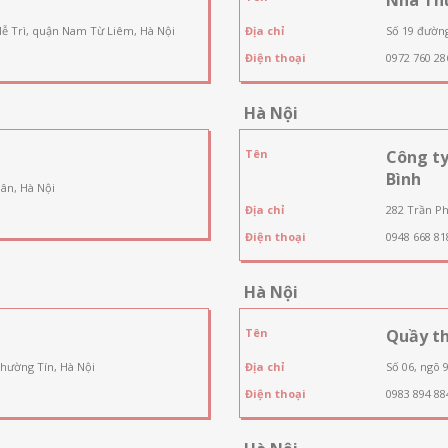
Mễ Trì, quận Nam Từ Liêm, Hà Nội
Địa chỉ
Số 19 đườn
Điện thoại
0972 760 28
Hà Nội
Tên
Công t
Bình
ân, Hà Nội
Địa chỉ
282 Trần Ph
Điện thoại
0948 668 81
Hà Nội
Tên
Quầy th
Thường Tín, Hà Nội
Địa chỉ
Số 06, ngõ 
Điện thoại
0983 894 88