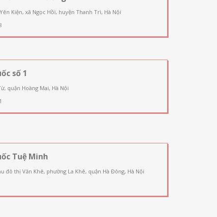
 Yên Kiện, xã Ngọc Hồi, huyện Thanh Trì, Hà Nội
8
ốc số 1
Từ, quận Hoàng Mai, Hà Nội
1
uốc Tuệ Minh
u đô thị Văn Khê, phường La Khê, quận Hà Đông, Hà Nội