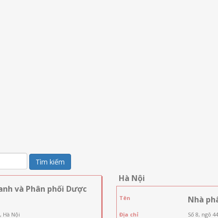
Tìm kiếm
Hà Nội
anh và Phân phối Dược
Tên
Nhà ph
, Hà Nội
Địa chỉ
Số 8, ngõ 4