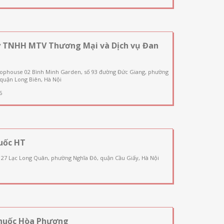
y TNHH MTV Thương Mại và Dịch vụ Đan
hophouse 02 Bình Minh Garden, số 93 đường Đức Giang, phường
quận Long Biên, Hà Nội
6
uốc HT
127 Lạc Long Quân, phường Nghĩa Đô, quận Cầu Giấy, Hà Nội
huốc Hòa Phương