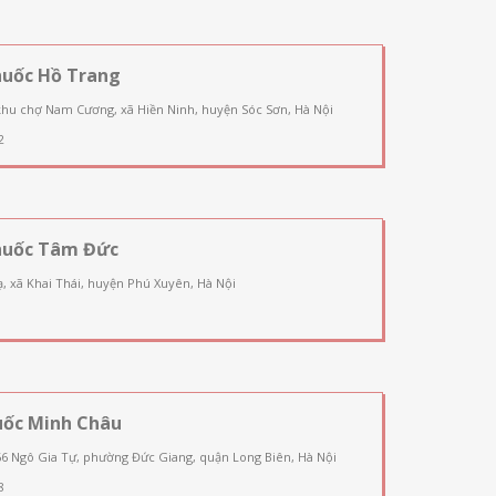
huốc Hồ Trang
khu chợ Nam Cương, xã Hiền Ninh, huyện Sóc Sơn, Hà Nội
2
huốc Tâm Đức
, xã Khai Thái, huyện Phú Xuyên, Hà Nội
uốc Minh Châu
66 Ngô Gia Tự, phường Đức Giang, quận Long Biên, Hà Nội
8