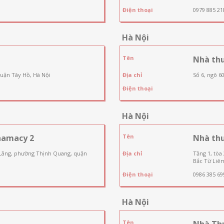
Điện thoại
0979 885 21
Hà Nội
Tên
Nhà th
quận Tây Hồ, Hà Nội
Địa chỉ
Số 6, ngõ 6
Điện thoại
Hà Nội
hamacy 2
Tên
Nhà th
 Lãng, phường Thịnh Quang, quận
Địa chỉ
Tầng 1, tòa
Bắc Từ Liêm
Điện thoại
0986 385 69
Hà Nội
Tên
Nhà Th