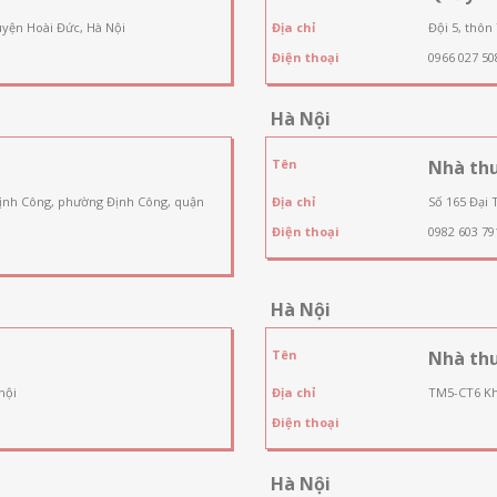
uyện Hoài Đức, Hà Nội
Địa chỉ
Đội 5, thôn
Điện thoại
0966 027 50
Hà Nội
Tên
Nhà thu
Định Công, phường Định Công, quận
Địa chỉ
Số 165 Đại 
Điện thoại
0982 603 79
Hà Nội
Tên
Nhà th
nội
Địa chỉ
TM5-CT6 Kh
Điện thoại
Hà Nội