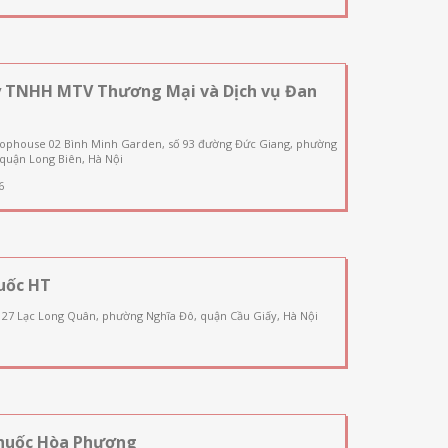
y TNHH MTV Thương Mại và Dịch vụ Đan
hophouse 02 Bình Minh Garden, số 93 đường Đức Giang, phường
quận Long Biên, Hà Nội
6
uốc HT
127 Lạc Long Quân, phường Nghĩa Đô, quận Cầu Giấy, Hà Nội
huốc Hòa Phương