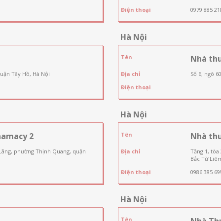
Điện thoại
0979 885 21
Hà Nội
Tên
Nhà th
quận Tây Hồ, Hà Nội
Địa chỉ
Số 6, ngõ 6
Điện thoại
Hà Nội
hamacy 2
Tên
Nhà th
 Lãng, phường Thịnh Quang, quận
Địa chỉ
Tầng 1, tòa
Bắc Từ Liêm
Điện thoại
0986 385 69
Hà Nội
Tên
Nhà Th