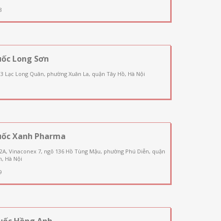
8
uốc Long Sơn
03 Lạc Long Quân, phường Xuân La, quận Tây Hồ, Hà Nội
uốc Xanh Pharma
 2A, Vinaconex 7, ngõ 136 Hồ Tùng Mậu, phường Phú Diễn, quận
, Hà Nội
9
uốc Hồng Anh