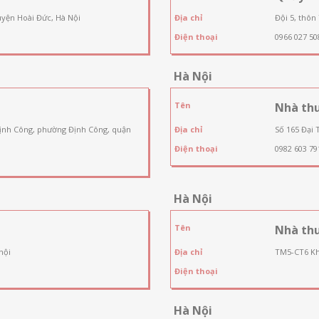
uyện Hoài Đức, Hà Nội
Địa chỉ
Đội 5, thôn
Điện thoại
0966 027 50
Hà Nội
Tên
Nhà thu
Định Công, phường Định Công, quận
Địa chỉ
Số 165 Đại 
Điện thoại
0982 603 79
Hà Nội
Tên
Nhà th
nội
Địa chỉ
TM5-CT6 Kh
Điện thoại
Hà Nội