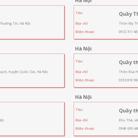
Hà Nội
Tên
Quầy T
Thường Tín, Hà Nội
Địa chỉ
Thôn My Th
Điện thoại
0972 311 68
Hà Nội
Tên
Quầy th
hạch, huyện Quốc Oai, Hà Nội
Địa chỉ
Thôn Rùa H
Điện thoại
0333 810 98
Hà Nội
Tên
Quầy t
Nội
Địa chỉ
Khu Thá, xã
Điện thoại
0968 639 64