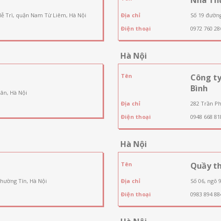
Mễ Trì, quận Nam Từ Liêm, Hà Nội
Địa chỉ
Số 19 đườn
Điện thoại
0972 760 28
Hà Nội
Tên
Công t
Bình
ân, Hà Nội
Địa chỉ
282 Trần Ph
Điện thoại
0948 668 81
Hà Nội
Tên
Quầy th
Thường Tín, Hà Nội
Địa chỉ
Số 06, ngõ 
Điện thoại
0983 894 88