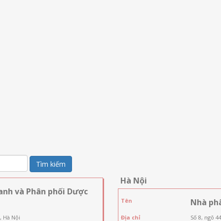
Tìm kiếm
Hà Nội
anh và Phân phối Dược
Tên
Nhà ph
, Hà Nội
Địa chỉ
Số 8, ngõ 4