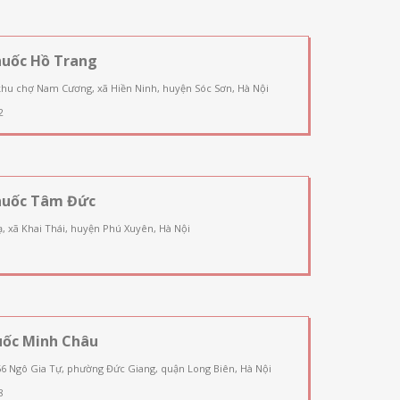
huốc Hồ Trang
khu chợ Nam Cương, xã Hiền Ninh, huyện Sóc Sơn, Hà Nội
2
huốc Tâm Đức
, xã Khai Thái, huyện Phú Xuyên, Hà Nội
uốc Minh Châu
66 Ngô Gia Tự, phường Đức Giang, quận Long Biên, Hà Nội
8