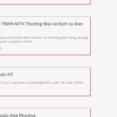
y TNHH MTV Thương Mại và Dịch vụ Đan
hophouse 02 Bình Minh Garden, số 93 đường Đức Giang, phường
quận Long Biên, Hà Nội
6
uốc HT
127 Lạc Long Quân, phường Nghĩa Đô, quận Cầu Giấy, Hà Nội
huốc Hòa Phương