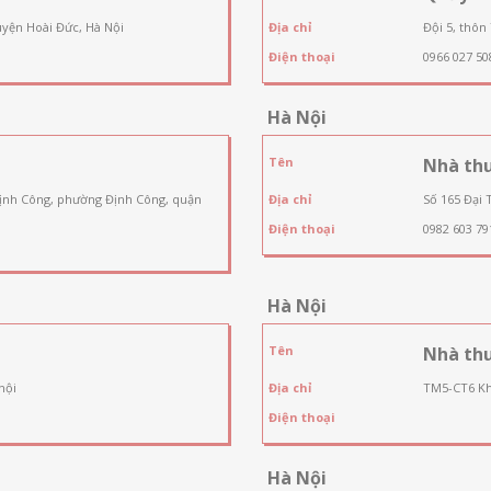
uyện Hoài Đức, Hà Nội
Địa chỉ
Đội 5, thôn
Điện thoại
0966 027 50
Hà Nội
Tên
Nhà thu
Định Công, phường Định Công, quận
Địa chỉ
Số 165 Đại 
Điện thoại
0982 603 79
Hà Nội
Tên
Nhà th
nội
Địa chỉ
TM5-CT6 Kh
Điện thoại
Hà Nội