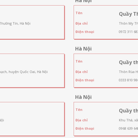
Hà Nội
Tên
Quầy T
Thường Tín, Hà Nội
Địa chỉ
Thôn My Th
Điện thoại
0972 311 68
Hà Nội
Tên
Quầy th
hạch, huyện Quốc Oai, Hà Nội
Địa chỉ
Thôn Rùa H
Điện thoại
0333 810 98
Hà Nội
Tên
Quầy t
Nội
Địa chỉ
Khu Thá, xã
Điện thoại
0968 639 64