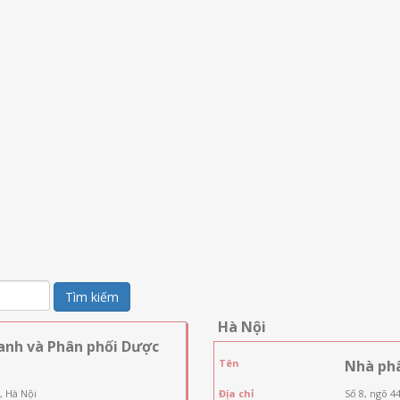
Tìm kiếm
Hà Nội
anh và Phân phối Dược
Tên
Nhà ph
, Hà Nội
Địa chỉ
Số 8, ngõ 4