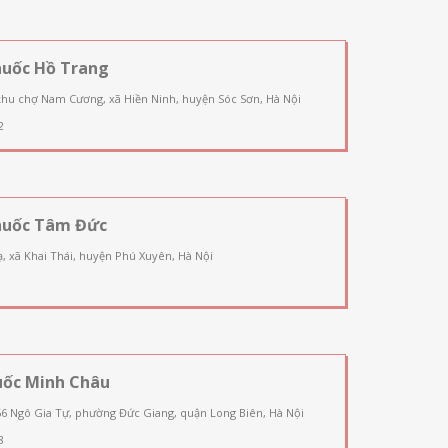
huốc Hồ Trang
khu chợ Nam Cương, xã Hiền Ninh, huyện Sóc Sơn, Hà Nội
2
huốc Tâm Đức
, xã Khai Thái, huyện Phú Xuyên, Hà Nội
uốc Minh Châu
66 Ngô Gia Tự, phường Đức Giang, quận Long Biên, Hà Nội
8