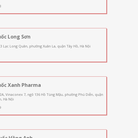
8
uốc Long Sơn
03 Lạc Long Quân, phường Xuân La, quận Tây Hồ, Hà Nội
uốc Xanh Pharma
 2A, Vinaconex 7, ngõ 136 Hồ Tùng Mậu, phường Phú Diễn, quận
, Hà Nội
9
uốc Hồng Anh