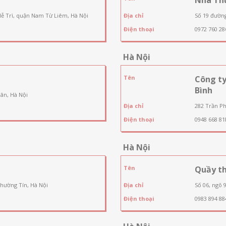
Mễ Trì, quận Nam Từ Liêm, Hà Nội
Địa chỉ
Số 19 đườn
Điện thoại
0972 760 28
Hà Nội
Tên
Công t
Bình
ân, Hà Nội
Địa chỉ
282 Trần Ph
Điện thoại
0948 668 81
Hà Nội
Tên
Quầy th
Thường Tín, Hà Nội
Địa chỉ
Số 06, ngõ 
Điện thoại
0983 894 88