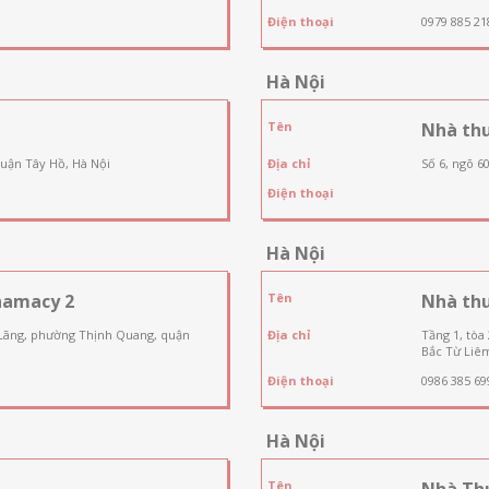
Điện thoại
0979 885 21
Hà Nội
Tên
Nhà th
quận Tây Hồ, Hà Nội
Địa chỉ
Số 6, ngõ 6
Điện thoại
Hà Nội
hamacy 2
Tên
Nhà th
 Lãng, phường Thịnh Quang, quận
Địa chỉ
Tầng 1, tòa
Bắc Từ Liêm
Điện thoại
0986 385 69
Hà Nội
Tên
Nhà Th