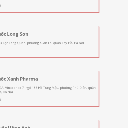
8
uốc Long Sơn
03 Lạc Long Quân, phường Xuân La, quận Tây Hồ, Hà Nội
uốc Xanh Pharma
 2A, Vinaconex 7, ngõ 136 Hồ Tùng Mậu, phường Phú Diễn, quận
, Hà Nội
9
uốc Hồng Anh