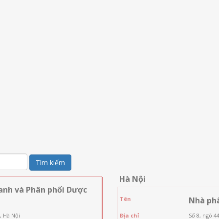
Tìm kiếm
Hà Nội
anh và Phân phối Dược
Tên
Nhà ph
, Hà Nội
Địa chỉ
Số 8, ngõ 4