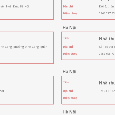
uyện Hoài Đức, Hà Nội
Địa chỉ
Đội 5, thôn
Điện thoại
0966 027 50
Hà Nội
Tên
Nhà thu
Định Công, phường Định Công, quận
Địa chỉ
Số 165 Đại 
Điện thoại
0982 603 79
Hà Nội
Tên
Nhà th
nội
Địa chỉ
TM5-CT6 Kh
Điện thoại
Hà Nội