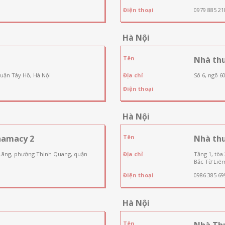
Điện thoại
0979 885 21
Hà Nội
Tên
Nhà th
quận Tây Hồ, Hà Nội
Địa chỉ
Số 6, ngõ 6
Điện thoại
Hà Nội
hamacy 2
Tên
Nhà th
 Lãng, phường Thịnh Quang, quận
Địa chỉ
Tầng 1, tòa
Bắc Từ Liêm
Điện thoại
0986 385 69
Hà Nội
Tên
Nhà Th