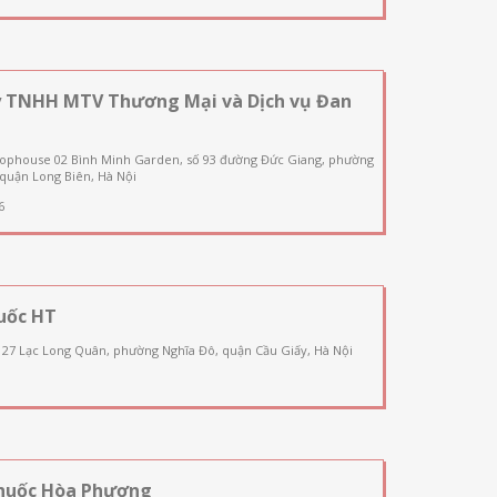
y TNHH MTV Thương Mại và Dịch vụ Đan
hophouse 02 Bình Minh Garden, số 93 đường Đức Giang, phường
quận Long Biên, Hà Nội
6
uốc HT
127 Lạc Long Quân, phường Nghĩa Đô, quận Cầu Giấy, Hà Nội
huốc Hòa Phương