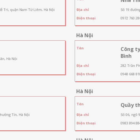
Mễ Trì, quận Nam Từ Liêm, Hà Nội
Địa chỉ
Số 19 đườn
Điện thoại
0972 760 28
Hà Nội
Tên
Công t
Bình
ân, Hà Nội
Địa chỉ
282 Trần Ph
Điện thoại
0948 668 81
Hà Nội
Tên
Quầy th
Thường Tín, Hà Nội
Địa chỉ
Số 06, ngõ 
Điện thoại
0983 894 88