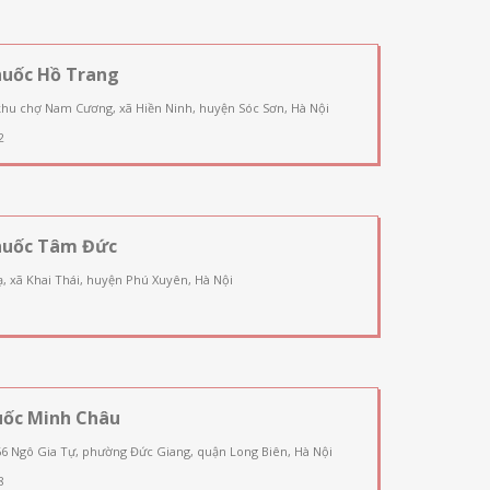
huốc Hồ Trang
khu chợ Nam Cương, xã Hiền Ninh, huyện Sóc Sơn, Hà Nội
2
huốc Tâm Đức
, xã Khai Thái, huyện Phú Xuyên, Hà Nội
uốc Minh Châu
66 Ngô Gia Tự, phường Đức Giang, quận Long Biên, Hà Nội
8