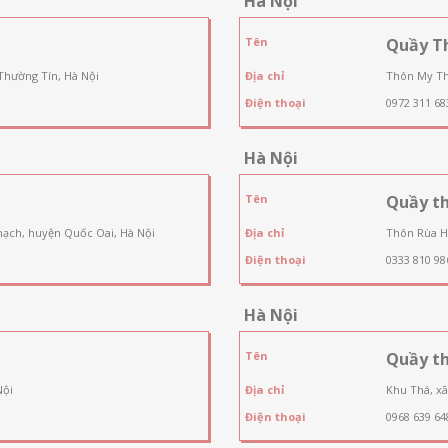
Hà Nội
Tên
Quầy T
Thường Tín, Hà Nội
Địa chỉ
Thôn My Th
Điện thoại
0972 311 68
Hà Nội
Tên
Quầy th
hạch, huyện Quốc Oai, Hà Nội
Địa chỉ
Thôn Rùa H
Điện thoại
0333 810 98
Hà Nội
Tên
Quầy t
Nội
Địa chỉ
Khu Thá, xã
Điện thoại
0968 639 64